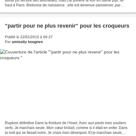
aurait pu vendre des allumettes, mais j'ai préféré la voir en dame pipi, la-
haut à Paris. Bretonne de naissance , elle est devenue parisienne ,par
mésalliance. Cousine de...
"partir pour ne plus revenir" pour les croqueurs
Publié le 22/01/2015 à 00:27
Par
amtealty bougnen
Rupture définitive Dans la froidure de l’hiver, Avec aux pieds mes souliers
verts, Je marchais seule. Mon cœur brûlait, comme si il était en enfer. Dans
la nuit qui se faisait noire, Je criais mon désespoir, Et je marchais seule,