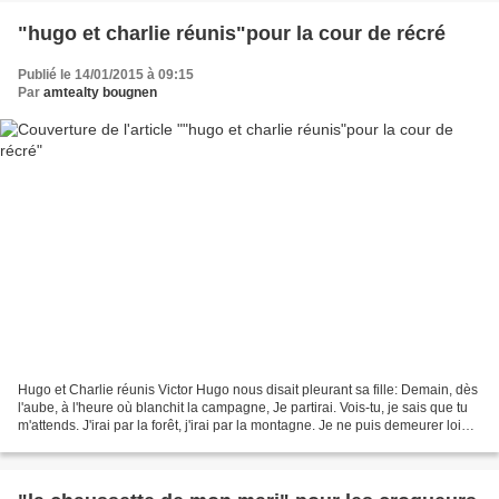
"hugo et charlie réunis"pour la cour de récré
Publié le 14/01/2015 à 09:15
Par
amtealty bougnen
Hugo et Charlie réunis Victor Hugo nous disait pleurant sa fille: Demain, dès
l'aube, à l'heure où blanchit la campagne, Je partirai. Vois-tu, je sais que tu
m'attends. J'irai par la forêt, j'irai par la montagne. Je ne puis demeurer loin
de toi plus...