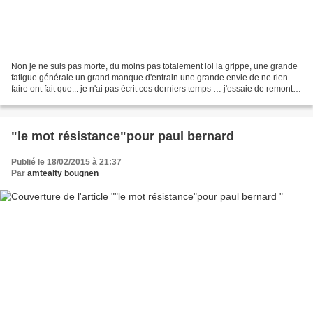
Non je ne suis pas morte, du moins pas totalement lol la grippe, une grande
fatigue générale un grand manque d'entrain une grande envie de ne rien
faire ont fait que... je n'ai pas écrit ces derniers temps … j'essaie de remonter
tant bien que mal la pente...
"le mot résistance"pour paul bernard
Publié le 18/02/2015 à 21:37
Par
amtealty bougnen