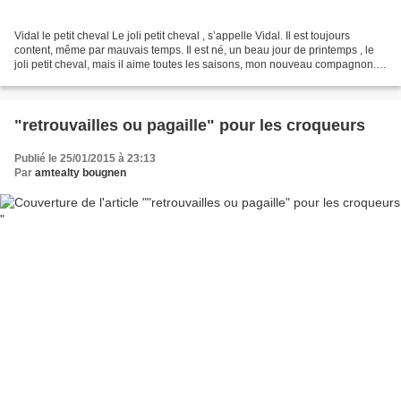
Vidal le petit cheval Le joli petit cheval , s’appelle Vidal. Il est toujours
content, même par mauvais temps. Il est né, un beau jour de printemps , le
joli petit cheval, mais il aime toutes les saisons, mon nouveau compagnon.
Le petit cheval blanc,...
"retrouvailles ou pagaille" pour les croqueurs
Publié le 25/01/2015 à 23:13
Par
amtealty bougnen