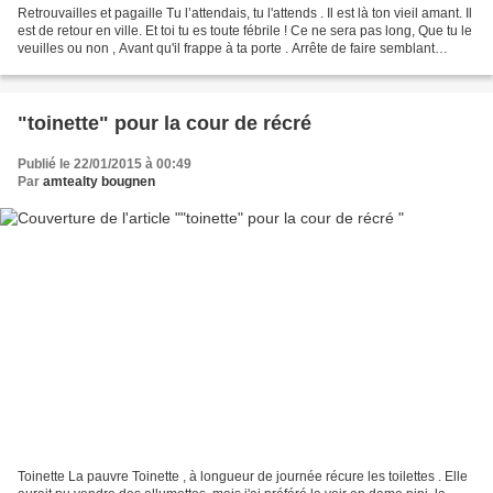
Retrouvailles et pagaille Tu l’attendais, tu l'attends . Il est là ton vieil amant. Il
est de retour en ville. Et toi tu es toute fébrile ! Ce ne sera pas long, Que tu le
veuilles ou non , Avant qu'il frappe à ta porte . Arrête de faire semblant
d'être...
"toinette" pour la cour de récré
Publié le 22/01/2015 à 00:49
Par
amtealty bougnen
Toinette La pauvre Toinette , à longueur de journée récure les toilettes . Elle