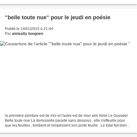
J’étais malade, Complètement...
"belle toute nue" pour le jeudi en poésie
Publié le 14/01/2015 à 21:44
Par
amtealty bougnen
la première peinture est de moi et l'autre est de mon ami Aimé Le Guyader
Belle toute nue La demoiselle parade sans dessous , elle s'effeuille pour
que les feuilles , tombent et remplissent son porte feuille . Le total fait bien
plus que deux sous ......