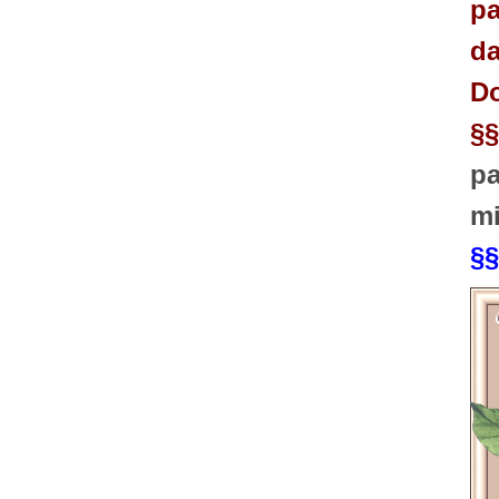
pa
da
Do
§§
pa
mi
§§