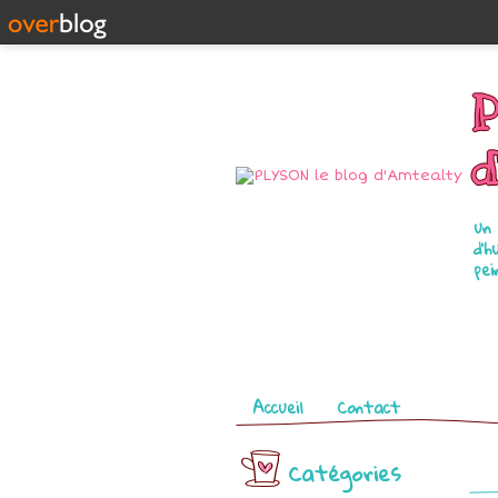
P
d
un 
d'h
pei
Pages
Accueil
Contact
Catégories