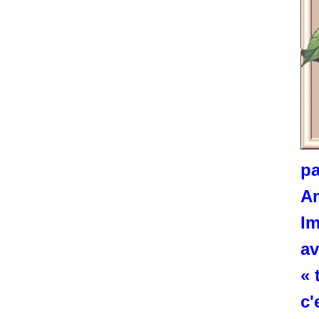
pa
Am
Im
av
« 
c'