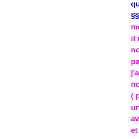
qu
§§
m
il
no
pa
j'
no
( 
un
av
et