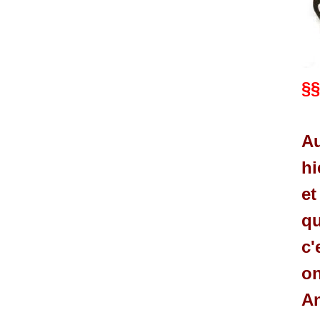
§§
Au
hi
et
qu
c'
on
An