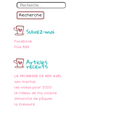
Recherche
Suivez-moi
Facebook
Flux RSS
Articles
récents
LA PROMESSE DE KER AVEL
ami martial
les voeux pour 2020
le rideau de ma voisine
dimanche de pâques
la blessure