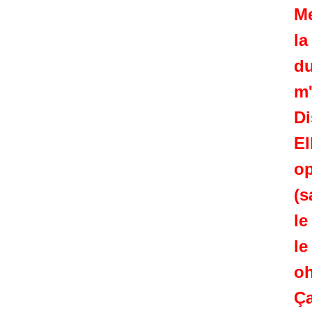
Me
la
d
m'
Di
El
op
(s
le
le
oh
Ça