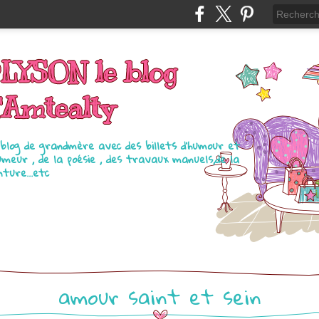
LYSON le blog
'Amtealty
blog de grandmère avec des billets d'humour et
umeur , de la poésie , des travaux manuels,de la
nture...etc
amour saint et sein