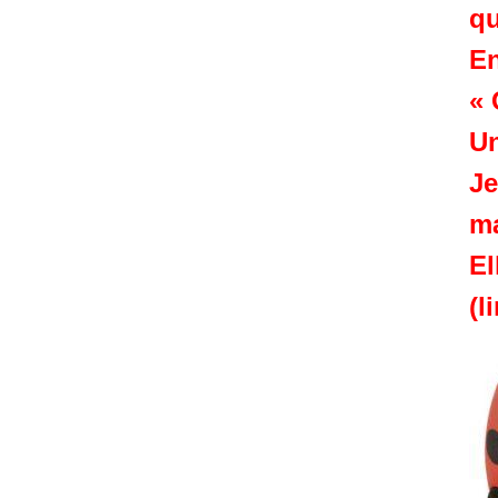
qu
En
« 
Un
Je
ma
El
(l