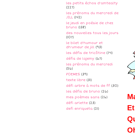
les petits échos d'amtealty
(227)
les prénoms du mercredi de
JILL
(142)
le jeudi en poésie de chez
bruno
(138)
des nouvelles tous les jours
(107)
le bilet d'humour et
dh'umeur de jill
(93)
les défis de tricôtine
(74)
défis de lajemy
(67)
les prénoms du mercredi
(56)
POEMES
(39)
texte libre
(31)
défi arbre à mots de ff
(30)
les défis de bruno
(26)
Ma
mes poèmes sans
(26)
défi arlette
(23)
Et
defi enriqueta
(21)
Qu
Oh