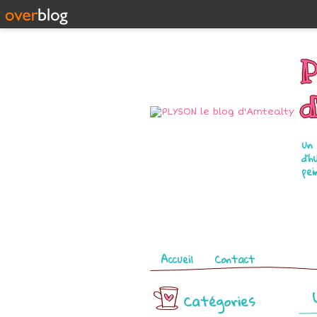
P
d
un 
d'h
pei
Pages
Accueil
Contact
Catégories