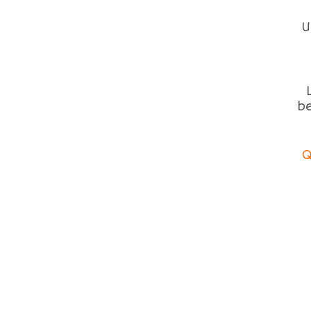
U
be
Q