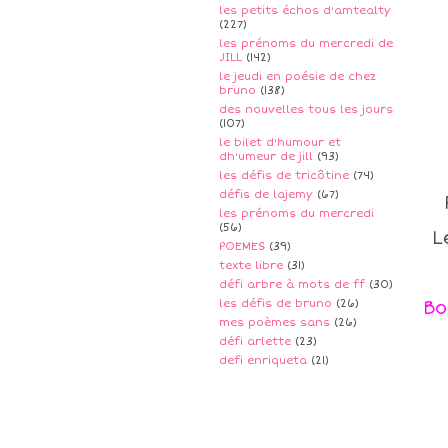
les petits échos d'amtealty
(227)
les prénoms du mercredi de
JILL
(142)
le jeudi en poésie de chez
bruno
(138)
des nouvelles tous les jours
(107)
le bilet d'humour et
dh'umeur de jill
(93)
les défis de tricôtine
(74)
défis de lajemy
(67)
les prénoms du mercredi
(56)
L
POEMES
(39)
texte libre
(31)
défi arbre à mots de ff
(30)
les défis de bruno
(26)
Bo
mes poèmes sans
(26)
défi arlette
(23)
defi enriqueta
(21)