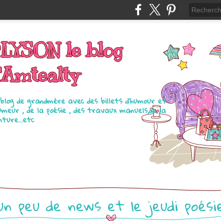
LYSON le blog
'Amtealty
blog de grandmère avec des billets d'humour et
umeur , de la poésie , des travaux manuels,de la
nture...etc
un peu de news et le jeudi poési