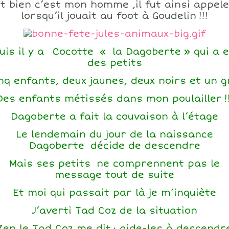
t bien c’est mon homme ,il fut ainsi appel
lorsqu’il jouait au foot à Goudelin !!!
uis il y a Cocotte « la Dagoberte » qui a 
des petits
nq enfants, deux jaunes, deux noirs et un g
Des enfants métissés dans mon poulailler !!
Dagoberte a fait la couvaison à l’étage
Le lendemain du jour de la naissance
Dagoberte décide de descendre
Mais ses petits ne comprennent pas le
message tout de suite
Et moi qui passait par là je m’inquiète
J’averti Tad Coz de la situation
Zen le Tad Coz me dit : aide-les à descendr