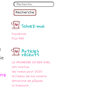
Recherche
Suivez-moi
Facebook
Flux RSS
e
Articles
récents
ie
LA PROMESSE DE KER AVEL
ami martial
les voeux pour 2020
ins
le rideau de ma voisine
dimanche de pâques
la blessure