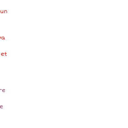
 un
a
 et
re
le