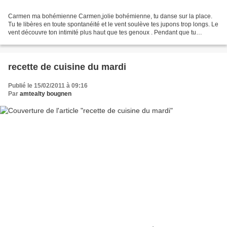
Carmen ma bohémienne Carmen,jolie bohémienne, tu danse sur la place.
Tu te libères en toute spontanéité et le vent soulève tes jupons trop longs. Le
vent découvre ton intimité plus haut que tes genoux . Pendant que tu
danses, les hommes, mes grands frères...
recette de cuisine du mardi
Publié le 15/02/2011 à 09:16
Par
amtealty bougnen