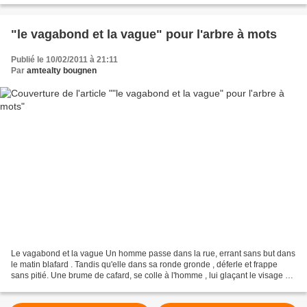
"le vagabond et la vague" pour l'arbre à mots
Publié le 10/02/2011 à 21:11
Par
amtealty bougnen
Le vagabond et la vague Un homme passe dans la rue, errant sans but dans
le matin blafard . Tandis qu'elle dans sa ronde gronde , déferle et frappe
sans pitié. Une brume de cafard, se colle à l'homme , lui glaçant le visage et
les mains. Elle, elle roule...