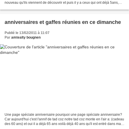
nouveau qu'ils viennent de découvrir et puis il y a ceux qui ont déjà 5ans,
10ans, 20ans , 40ans...................................
anniversaires et gaffes réunies en ce dimanche
Publié le 13/02/2011 à 11:07
Par
amtealty bougnen
Une page spéciale anniversaire pourquoi une page spéciale anniversaire?
Car aujourd'hui c'est l'annif de tad coz notre tad coz monte en l'air a: (cadeau
des 60 ans) et oui il a déjà 65 ans voilà déjà 40 ans qu'il est entré dans ma
vie que le temps passe...