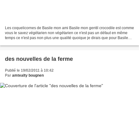
Les coquelicornes de Basile mon ami Basile mon gentil crocodile est comme
vous le savez végétarien non végétarien ce n'est pas un défaut en même
temps ce n'est pas non plus une qualité quoique je dirais que pour Basile
c'est quand même une qualité il...
des nouvelles de la ferme
Publié le 19/02/2011 à 10:42
Par
amtealty bougnen