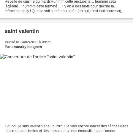
Recette de cuisine du mardi Hummm cette onctuosité… hummm cette
légèreté… hummm cette fermeté… Il y en a des mots pour décrire la…
crème chantilly ! Qu’elle soit sucrée ou salée (eh oui, c’est tout nouveau),
cette gourmandise fait de nombreux adeptes....
saint valentin
Publié le 14/02/2011 à 09:25
Par
amtealty bougnen
Coucou je suis Valentin et aujourd'hui je vais encore lancer des flèches dans
les cœurs des belles et des damoiseaux tous émoustilles par l'amour