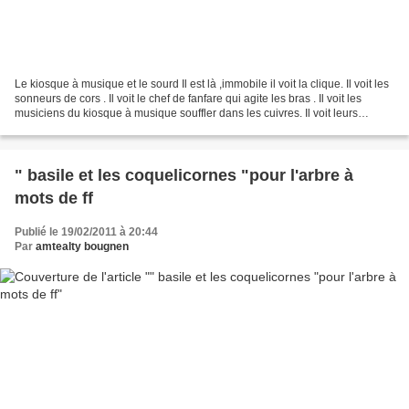
Le kiosque à musique et le sourd Il est là ,immobile il voit la clique. Il voit les
sonneurs de cors . Il voit le chef de fanfare qui agite les bras . Il voit les
musiciens du kiosque à musique souffler dans les cuivres. Il voit leurs
visages rouges,...
" basile et les coquelicornes "pour l'arbre à
mots de ff
Publié le 19/02/2011 à 20:44
Par
amtealty bougnen